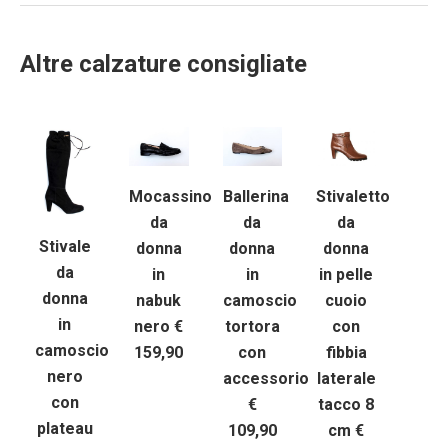
Altre calzature consigliate
Mocassino
Ballerina
Stivaletto
da
da
da
Stivale
donna
donna
donna
da
in
in
in pelle
donna
nabuk
camoscio
cuoio
in
nero €
tortora
con
camoscio
159,90
con
fibbia
nero
accessorio
laterale
con
€
tacco 8
plateau
109,90
cm €