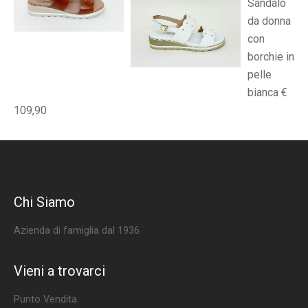
Sandalo
da donna
con
borchie in
pelle
bianca €
109,90
Chi Siamo
Azienda di famiglia dal 1936
Vieni a trovarci
Punto Vendita