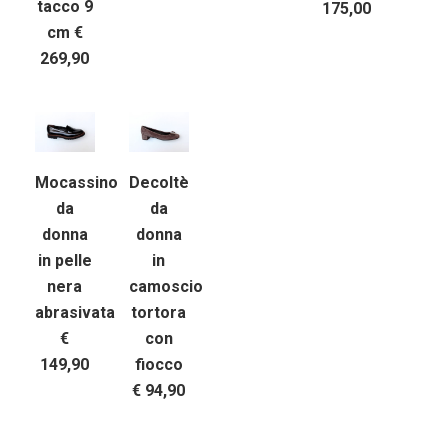
tacco 9
175,00
cm €
269,90
Mocassino
Decoltè
da
da
donna
donna
in pelle
in
nera
camoscio
abrasivata
tortora
€
con
149,90
fiocco
€ 94,90