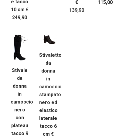
e tacco
€
115,00
10 cm €
139,90
249,90
Stivaletto
da
Stivale
donna
da
in
donna
camoscio
in
stampato
camoscio
nero ed
nero
elastico
con
laterale
plateau
tacco 6
tacco 9
cm €