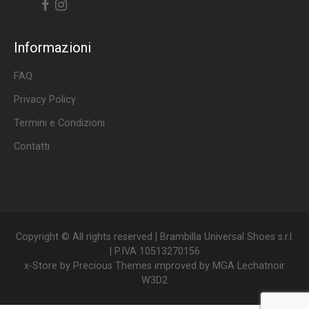
Facebook
Instagram
Informazioni
FAQ
Privacy Policy
Termini e Condizioni
Contatti
Copyright © All rights reserved | Brambilla Universal Shoes s.r.l.
| P.IVA 10513270156
x-Store by
Precious Themes
improved by
MGA Lechatnoir
W3D2