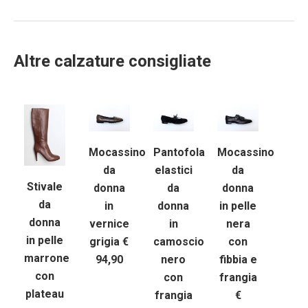
Altre calzature consigliate
Mocassino
Pantofola
Mocassino
da
elastici
da
Stivale
donna
da
donna
da
in
donna
in pelle
donna
vernice
in
nera
in pelle
grigia €
camoscio
con
marrone
94,90
nero
fibbia e
con
con
frangia
plateau
frangia
€