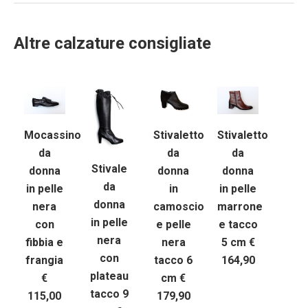
Altre calzature consigliate
Mocassino
Stivaletto
Stivaletto
da
da
da
Stivale
donna
donna
donna
da
in pelle
in
in pelle
donna
nera
camoscio
marrone
in pelle
con
e pelle
e tacco
nera
fibbia e
nera
5 cm €
con
frangia
tacco 6
164,90
plateau
€
cm €
tacco 9
115,00
179,90