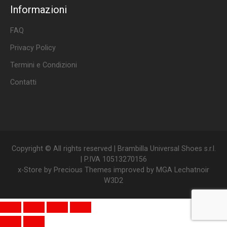
Informazioni
FAQ
Privacy Policy
Termini e Condizioni
Contatti
Copyright © All rights reserved | Brambilla Universal Shoes s.r.l.
| P.IVA 10513270156
x-Store by
Precious Themes
improved by
MGA Lechatnoir
W3D2