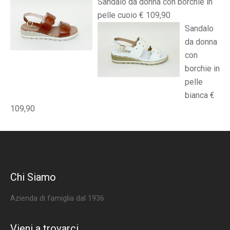
Sandalo da donna con borchie in
pelle cuoio € 109,90
Sandalo
da donna
con
borchie in
pelle
bianca €
109,90
Chi Siamo
Azienda di famiglia dal 1936
Vieni a trovarci