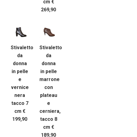
cm €
269,90
Stivaletto
Stivaletto
da
da
donna
donna
in pelle
in pelle
e
marrone
vernice
con
nera
plateau
tacco 7
e
cm €
cerniera,
199,90
tacco 8
cm €
189,90