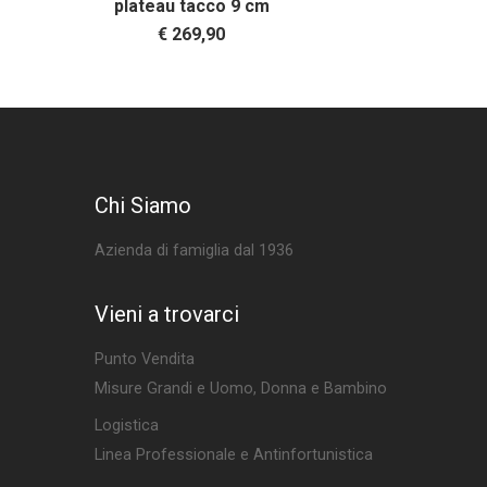
plateau tacco 9 cm
€ 269,90
Chi Siamo
Azienda di famiglia dal 1936
Vieni a trovarci
Punto Vendita
Misure Grandi e Uomo, Donna e Bambino
Logistica
Linea Professionale e Antinfortunistica