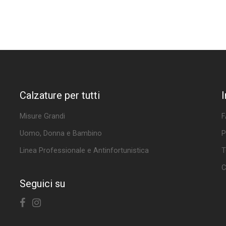
Calzature per tutti
Misure Grandi
F
Uomo, Donna e Bambino
P
Linea Professionale e Antinfortunistica
T
C
Seguici su
Facebook
Instagram