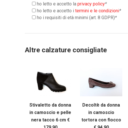
ho letto e accetto la
privacy policy
*
ho letto e accetto i
termini e le condizioni
*
ho i requisiti di età minimi (art. 8 GDPR)
*
Altre calzature consigliate
Stivaletto da donna
Decoltè da donna
in camoscio e pelle
in camoscio
nera tacco 6 cm €
tortora con fiocco
179,90
€ 94,90