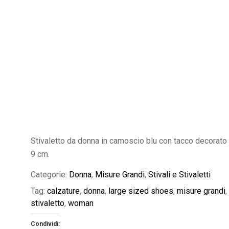
Stivaletto da donna in camoscio blu con tacco decorato
9 cm.
Categorie:
Donna
,
Misure Grandi
,
Stivali e Stivaletti
Tag:
calzature
,
donna
,
large sized shoes
,
misure grandi
,
stivaletto
,
woman
Condividi: