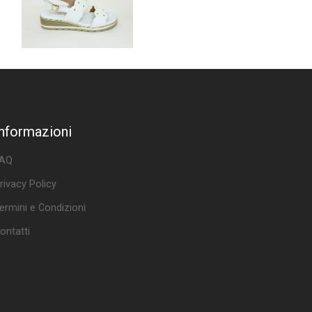
Informazioni
AQ
rivacy Policy
ermini e Condizioni
ontatti