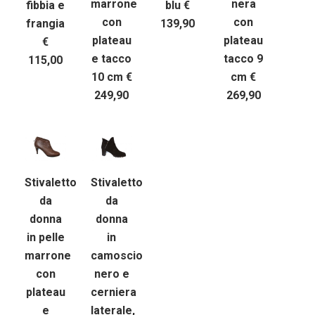
marrone
nera
fibbia e
blu €
con
con
frangia
139,90
plateau
plateau
€
e tacco
tacco 9
115,00
10 cm €
cm €
249,90
269,90
Stivaletto
Stivaletto
da
da
donna
donna
in pelle
in
marrone
camoscio
con
nero e
plateau
cerniera
e
laterale,