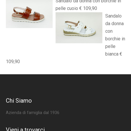
Sandalo da donna con borchie in
pelle cuoio € 109,90
Sandalo
da donna
con
borchie in
pelle
bianca €
109,90
Chi Siamo
Azienda di famiglia dal 1936
Vieni a trovarci