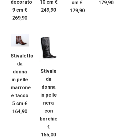
10 cm €
decorato
cm €
179,90
249,90
9 cm €
179,90
269,90
Stivaletto
da
Stivale
donna
da
in pelle
donna
marrone
in pelle
e tacco
nera
5 cm €
con
164,90
borchie
€
155,00