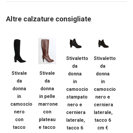
Altre calzature consigliate
Stivaletto
Stivaletto
da
da
Stivale
Stivale
donna
donna
da
da
in
in
donna
donna
camoscio
camoscio
in pelle
in
stampato
nero e
marrone
camoscio
nero e
cerniera
con
nero
cerniera
laterale,
plateau
con
laterale,
tacco 6
e tacco
tacco
tacco 6
cm €