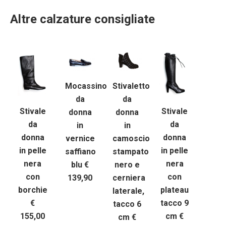
Altre calzature consigliate
Mocassino
Stivaletto
da
da
Stivale
Stivale
donna
donna
da
da
in
in
donna
donna
vernice
camoscio
in pelle
in pelle
saffiano
stampato
nera
nera
blu €
nero e
con
con
139,90
cerniera
borchie
plateau
laterale,
€
tacco 9
tacco 6
155,00
cm €
cm €