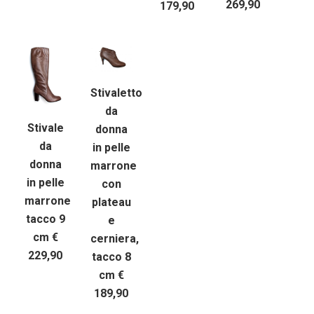
269,90
179,90
Stivaletto
da
Stivale
donna
da
in pelle
donna
marrone
in pelle
con
marrone
plateau
tacco 9
e
cm €
cerniera,
229,90
tacco 8
cm €
189,90