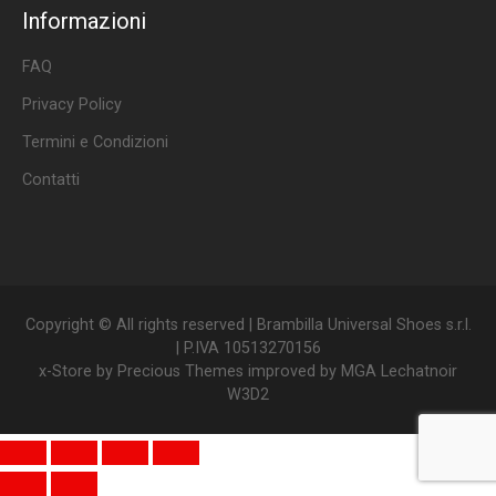
Informazioni
FAQ
Privacy Policy
Termini e Condizioni
Contatti
Copyright © All rights reserved | Brambilla Universal Shoes s.r.l.
| P.IVA 10513270156
x-Store by
Precious Themes
improved by
MGA Lechatnoir
W3D2