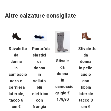
Altre calzature consigliate
Stivaletto
Pantofola
Stivaletto
da
elastici
da
Stivale
donna
da
donna
da
in
donna
in pelle
donna
camoscio
in
cuoio
in
nero e
velluto
con
camoscio
cerniera
blu
fibbia
grigio €
laterale,
elettrico
laterale
179,90
tacco 6
con
tacco 8
cm €
frangia
cm €