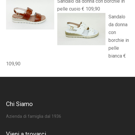
Sandalo da donna con borchie in
pelle cuoio € 109,90
Sandalo
da donna
con
borchie in
pelle
bianca €
109,90
Chi Siamo
Azienda di famiglia dal 1936
Vieni a trovarci