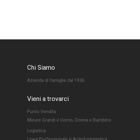
Chi Siamo
Azienda di famiglia dal 1936
Vieni a trovarci
Punto Vendita
Misure Grandi e Uomo, Donna e Bambino
Logistica
Linea Professionale e Antinfortunistica