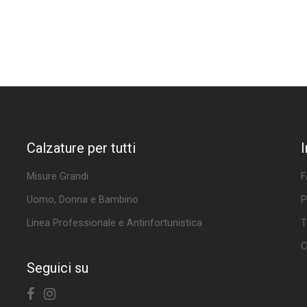
Calzature per tutti
Misure Grandi
F
Uomo, Donna e Bambino
P
Linea Professionale e Antinfortunistica
T
C
Seguici su
Facebook
Instagram