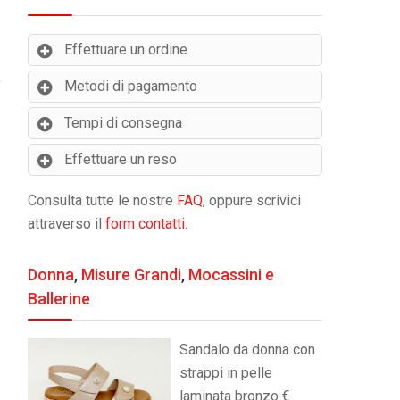
Effettuare un ordine
Metodi di pagamento
Tempi di consegna
Effettuare un reso
Consulta tutte le nostre
FAQ
, oppure scrivici
attraverso il
form contatti
.
Donna
,
Misure Grandi
,
Mocassini e
Ballerine
Sandalo da donna con
strappi in pelle
laminata bronzo €