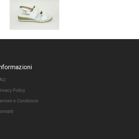
Informazioni
AQ
rivacy Policy
ermini e Condizioni
ontatti