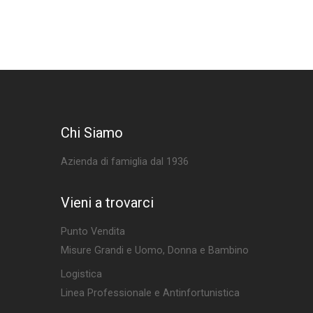
Chi Siamo
Azienda di famiglia dal 1936
Vieni a trovarci
Punto Vendita
Misure Grandi e Uomo, Donna e Bambino
Logistica
Linea Professionale e Antinfortunistica