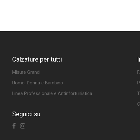
Calzature per tutti
Misure Grandi
F
Uomo, Donna e Bambino
P
Linea Professionale e Antinfortunistica
T
C
Seguici su
Facebook
Instagram