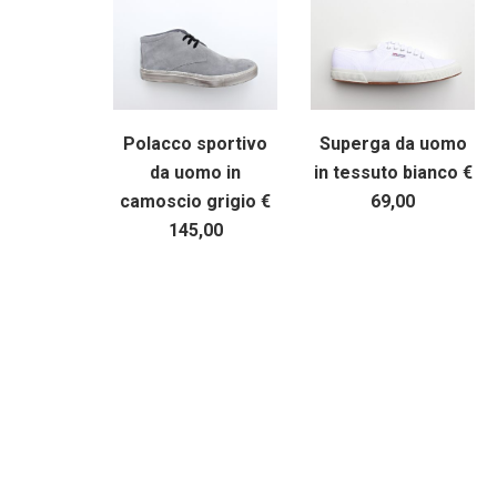
Polacco sportivo
Superga da uomo
da uomo in
in tessuto bianco €
camoscio grigio €
69,00
145,00