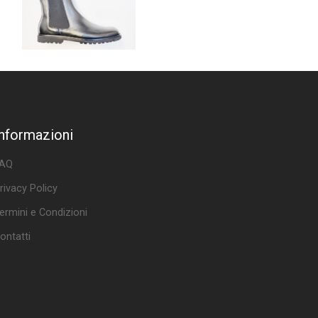
Informazioni
AQ
rivacy Policy
ermini e Condizioni
ontatti