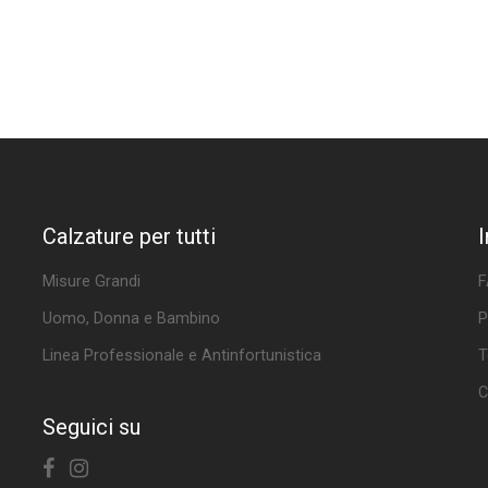
Calzature per tutti
Misure Grandi
F
Uomo, Donna e Bambino
P
Linea Professionale e Antinfortunistica
T
C
Seguici su
Facebook
Instagram