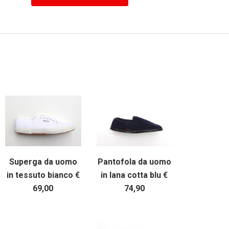
Superga da uomo
Pantofola da uomo
in tessuto bianco €
in lana cotta blu €
69,00
74,90