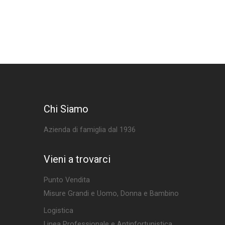
Chi Siamo
Azienda di famiglia dal 1936
Vieni a trovarci
Punto Vendita
Misure Grandi e Uomo, Donna e Bambino
Logistica
Linea Professionale e Antinfortunistica