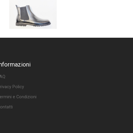
Informazioni
AQ
rivacy Policy
ermini e Condizioni
ontatti