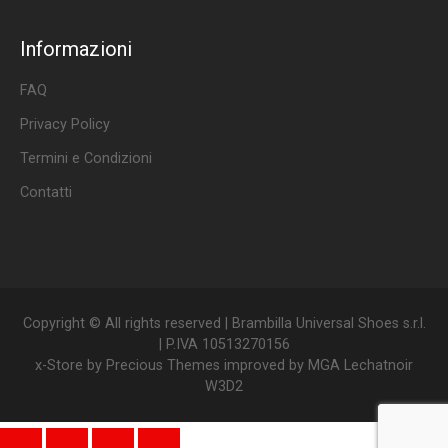
Facebook
Instagram
Informazioni
FAQ
Privacy Policy
Termini e Condizioni
Contatti
Copyright © All rights reserved | Brambilla Universal Shoes s.r.l.
| P.IVA 10513270156
x-Store by
Precious Themes
improved by
MGA Lechatnoir
W3D2