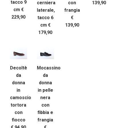
tacco 9
cerniera
con
139,90
cm €
laterale,
frangia
229,90
tacco 6
€
cm €
139,90
179,90
Decoltè
Mocassino
da
da
donna
donna
in
in pelle
camoscio
nera
tortora
con
con
fibbia e
fiocco
frangia
€ 94,90
€