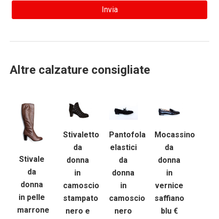
Altre calzature consigliate
Stivaletto
Pantofola
Mocassino
da
elastici
da
Stivale
donna
da
donna
da
in
donna
in
donna
camoscio
in
vernice
in pelle
stampato
camoscio
saffiano
marrone
nero e
nero
blu €