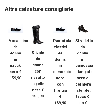
Altre calzature consigliate
Mocassino
Pantofola
Stivaletto
da
elastici
da
Stivale
donna
da
donna
da
in
donna
in
donna
nabuk
in
camoscio
con
nero €
camoscio
stampato
risvolto
159,90
nero
nero e
in pelle
con
cerniera
nera €
frangia
laterale,
159,90
€
tacco 6
139,90
cm €