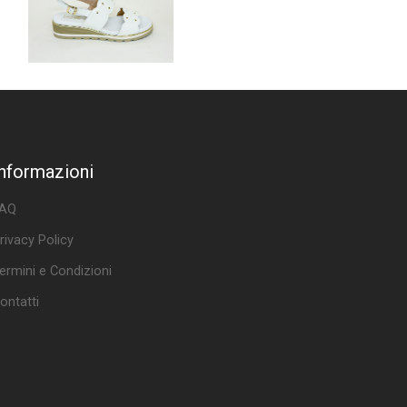
Informazioni
AQ
rivacy Policy
ermini e Condizioni
ontatti