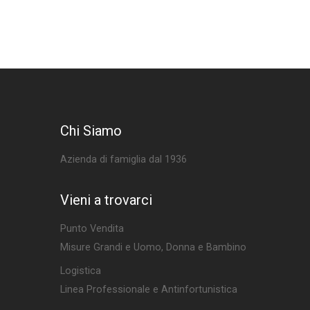
Chi Siamo
Azienda di famiglia dal 1936
Vieni a trovarci
Punto Vendita
Misure Grandi e Uomo, Donna e Bambino
Logistica
Linea Professionale e Antinfortunistica