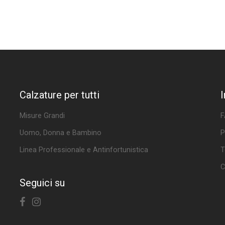
Calzature per tutti
Misure Grandi
F
Uomo, Donna e Bambino
P
Linea Professionale e Antinfortunistica
T
C
Seguici su
Facebook
Instagram