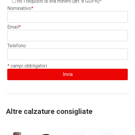
ho i requisiti di età minimi (art. 8 GDPR)
*
Nominativo
*
Email
*
Telefono
*
campi obbligatori
Altre calzature consigliate