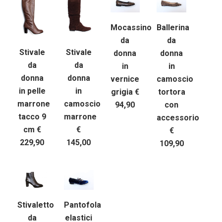
Mocassino
Ballerina
da
da
Stivale
Stivale
donna
donna
da
da
in
in
donna
donna
vernice
camoscio
in pelle
in
grigia €
tortora
marrone
camoscio
94,90
con
tacco 9
marrone
accessorio
cm €
€
€
229,90
145,00
109,90
Stivaletto
Pantofola
da
elastici