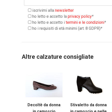
iscrivimi alla
newsletter
ho letto e accetto la
privacy policy
*
ho letto e accetto i
termini e le condizioni
*
ho i requisiti di età minimi (art. 8 GDPR)
*
Altre calzature consigliate
Decoltè da donna
Stivaletto da donna
in camoscio
in camoscio e pelle