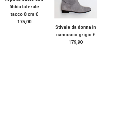
fibbia laterale
tacco 8 cm €
175,00
Stivale da donna in
camoscio grigio €
179,90