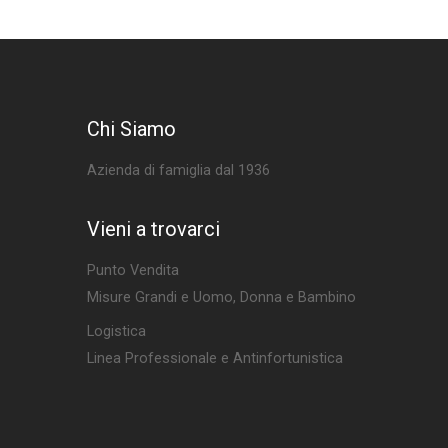
Chi Siamo
Azienda di famiglia dal 1936
Vieni a trovarci
Punto Vendita
Misure Grandi e Uomo, Donna e Bambino
Logistica
Linea Professionale e Antinfortunistica