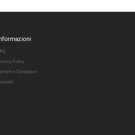
Informazioni
AQ
rivacy Policy
ermini e Condizioni
ontatti