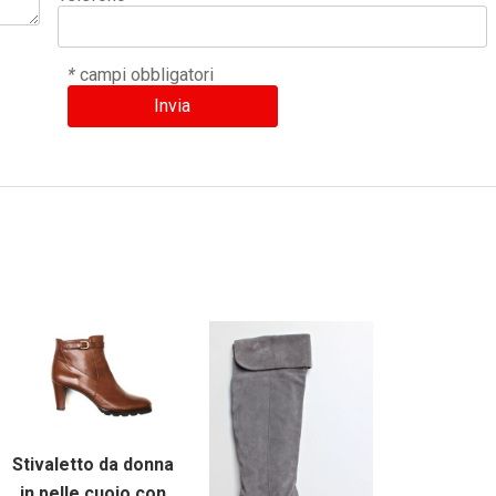
*
campi obbligatori
Stivaletto da donna
in pelle cuoio con