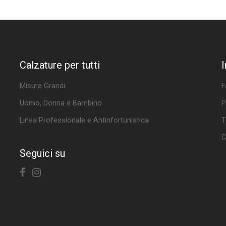
Calzature per tutti
Misure Grandi
F
Uomo, Donna e Bambino
P
Linea Professionale e Antinfortunistica
T
C
Seguici su
Facebook
Instagram