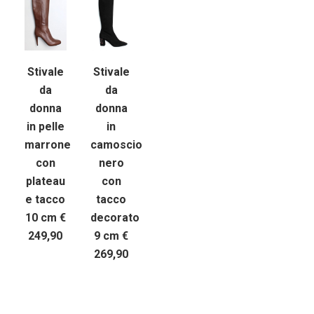
Stivale
Stivale
da
da
donna
donna
in pelle
in
marrone
camoscio
con
nero
plateau
con
e tacco
tacco
10 cm €
decorato
249,90
9 cm €
269,90