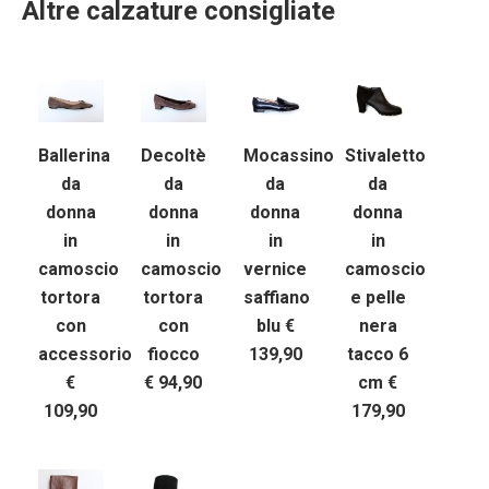
Altre calzature consigliate
Ballerina
Decoltè
Mocassino
Stivaletto
da
da
da
da
donna
donna
donna
donna
in
in
in
in
camoscio
camoscio
vernice
camoscio
tortora
tortora
saffiano
e pelle
con
con
blu €
nera
accessorio
fiocco
139,90
tacco 6
€
€ 94,90
cm €
109,90
179,90