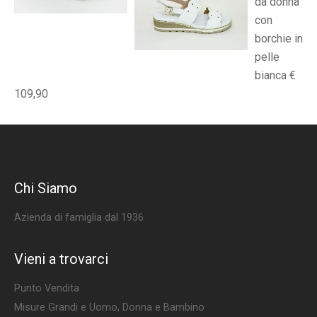
da donna
con
borchie in
pelle
bianca €
109,90
Chi Siamo
Azienda di famiglia dal 1936
Vieni a trovarci
Punto Vendita
Misure Grandi e Uomo, Donna e Bambino