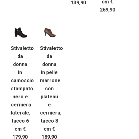
cm €
139,90
269,90
Stivaletto
Stivaletto
da
da
donna
donna
in
in pelle
camoscio
marrone
stampato
con
nero e
plateau
cerniera
e
laterale,
cerniera,
tacco 6
tacco 8
cm €
cm €
179,90
189,90