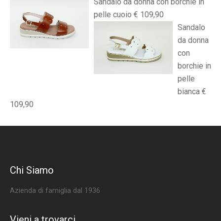
Sandalo da donna con borchie in
pelle cuoio € 109,90
Sandalo
da donna
con
borchie in
pelle
bianca €
109,90
Chi Siamo
Azienda di famiglia dal 1936
Vieni a trovarci