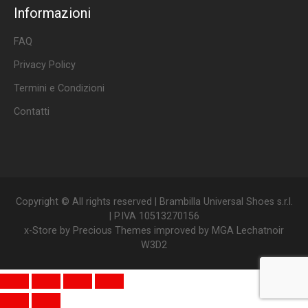
Informazioni
FAQ
Privacy Policy
Termini e Condizioni
Contatti
Copyright © All rights reserved | Brambilla Universal Shoes s.r.l.
| P.IVA 10513270156
x-Store by
Precious Themes
improved by
MGA Lechatnoir
W3D2