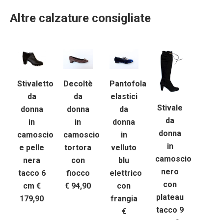
Altre calzature consigliate
Stivaletto
Decoltè
Pantofola
da
da
elastici
Stivale
donna
donna
da
da
in
in
donna
donna
camoscio
camoscio
in
in
e pelle
tortora
velluto
camoscio
nera
con
blu
nero
tacco 6
fiocco
elettrico
con
cm €
€ 94,90
con
plateau
179,90
frangia
tacco 9
€