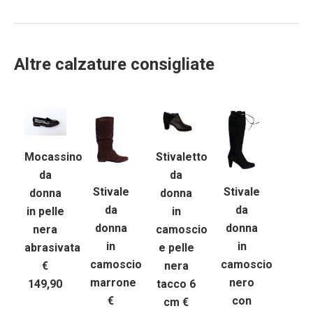
Altre calzature consigliate
Mocassino
Stivaletto
da
da
Stivale
Stivale
donna
donna
da
da
in pelle
in
donna
donna
nera
camoscio
in
in
abrasivata
e pelle
camoscio
camoscio
€
nera
nero
marrone
149,90
tacco 6
con
€
cm €