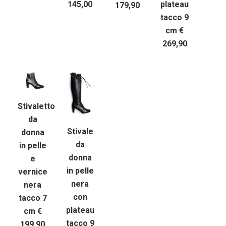
plateau
145,00
179,90
tacco 9
cm €
269,90
Stivaletto
da
Stivale
donna
da
in pelle
donna
e
in pelle
vernice
nera
nera
con
tacco 7
plateau
cm €
tacco 9
199,90