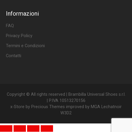
Informazioni
FAQ
Privacy Policy
Termini e Condizioni
Contatti
Copyright © All rights reserved | Brambilla Universal Shoes s.r.l.
| P.IVA 10513270156
x-Store by
Precious Themes
improved by
MGA Lechatnoir
W3D2