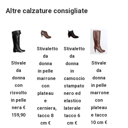
Altre calzature consigliate
Stivaletto
Stivaletto
da
da
Stivale
Stivale
donna
donna
da
da
in pelle
in
donna
donna
marrone
camoscio
in pelle
con
con
stampato
marrone
risvolto
plateau
nero ed
con
in pelle
e
elastico
plateau
nera €
cerniera,
laterale
e tacco
159,90
tacco 8
tacco 6
10 cm €
cm €
cm €