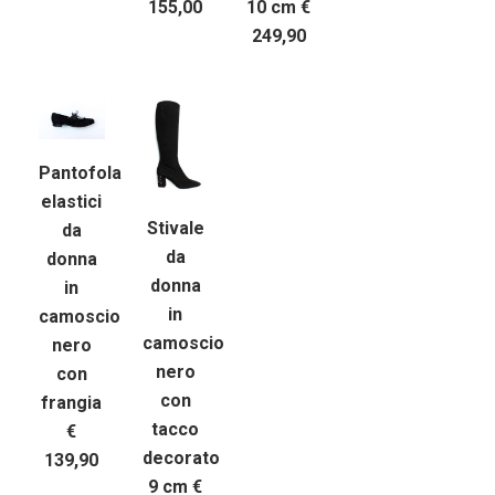
155,00
10 cm €
249,90
Pantofola
elastici
Stivale
da
da
donna
donna
in
in
camoscio
camoscio
nero
nero
con
con
frangia
tacco
€
decorato
139,90
9 cm €