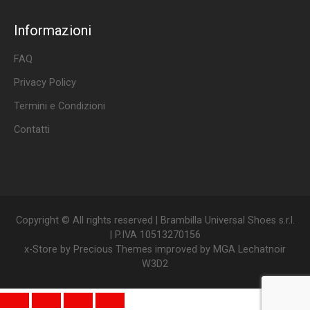
Informazioni
FAQ
Privacy Policy
Termini e Condizioni
Contatti
Copyright © All rights reserved | Brambilla Universal Shoes s.r.l.
| P.IVA 10513270156
x-Store by
Precious Themes
improved by
MGA Lechatnoir
W3D2