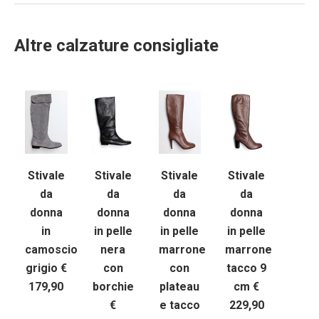
Altre calzature consigliate
Stivale
Stivale
Stivale
Stivale
da
da
da
da
donna
donna
donna
donna
in
in pelle
in pelle
in pelle
camoscio
nera
marrone
marrone
grigio €
con
con
tacco 9
179,90
borchie
plateau
cm €
€
e tacco
229,90