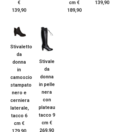
€
cm €
139,90
139,90
189,90
Stivaletto
da
Stivale
donna
da
in
donna
camoscio
in pelle
stampato
nera
nero e
con
cerniera
plateau
laterale,
tacco 9
tacco 6
cm €
cm €
269,90
179,90