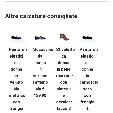
Altre calzature consigliate
Pantofola
Mocassino
Stivaletto
Pantofola
elastici
da
da
elastici
da
donna
donna
da
donna
in
in pelle
donna
in
vernice
marrone
in
velluto
saffiano
con
camoscio
blu
blu €
plateau
nero
elettrico
139,90
e
con
con
cerniera,
frangia
frangia
tacco 8
€