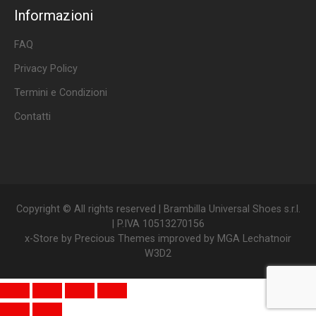
Informazioni
FAQ
Privacy Policy
Termini e Condizioni
Contatti
Copyright © All rights reserved | Brambilla Universal Shoes s.r.l.
| P.IVA 10513270156
x-Store by
Precious Themes
improved by
MGA Lechatnoir
W3D2