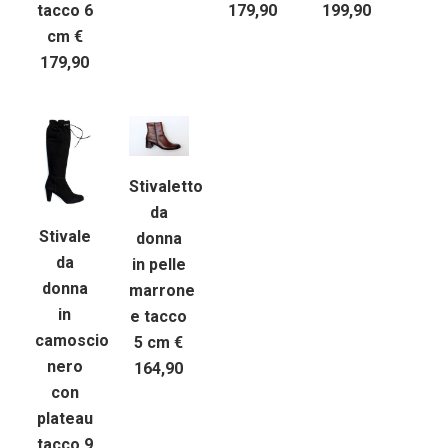
tacco 6
179,90
199,90
cm €
179,90
Stivaletto
da
Stivale
donna
da
in pelle
donna
marrone
in
e tacco
camoscio
5 cm €
nero
164,90
con
plateau
tacco 9