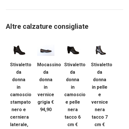
Altre calzature consigliate
Stivaletto
Mocassino
Stivaletto
Stivaletto
da
da
da
da
donna
donna
donna
donna
in
in
in
in pelle
camoscio
vernice
camoscio
e
stampato
grigia €
e pelle
vernice
nero e
94,90
nera
nera
cerniera
tacco 6
tacco 7
laterale,
cm €
cm €