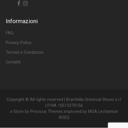
Facebook
Instagram
Informazioni
FAQ
Privacy Policy
Termini e Condizioni
Contatti
Copyright © All rights reserved | Brambilla Universal Shoes s.r.l.
| P.IVA 10513270156
x-Store by
Precious Themes
improved by
MGA Lechatnoir
W3D2