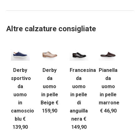
Altre calzature consigliate
Derby
Derby
Francesina
Pianella
sportivo
da
da
da
da
uomo
uomo
uomo
uomo
in pelle
in pelle
in pelle
in
Beige €
di
marrone
camoscio
159,90
anguilla
€ 46,90
blu €
nera €
139,90
149,90