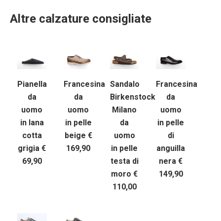
Altre calzature consigliate
Pianella
Sandalo
Francesina
Francesina
da
Birkenstock
da
da
uomo
Milano
uomo
uomo
in lana
da
in pelle
in pelle
cotta
uomo
beige €
di
grigia €
in pelle
169,90
anguilla
69,90
testa di
nera €
moro €
149,90
110,00