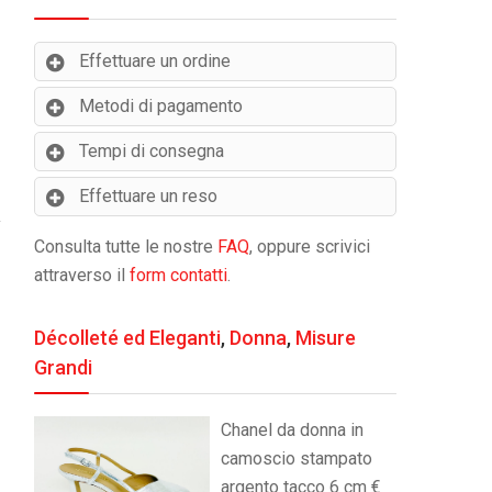
Effettuare un ordine
Metodi di pagamento
Tempi di consegna
Effettuare un reso
Consulta tutte le nostre
FAQ
, oppure scrivici
attraverso il
form contatti
.
Décolleté ed Eleganti
,
Donna
,
Misure
Grandi
Chanel da donna in
camoscio stampato
argento tacco 6 cm €