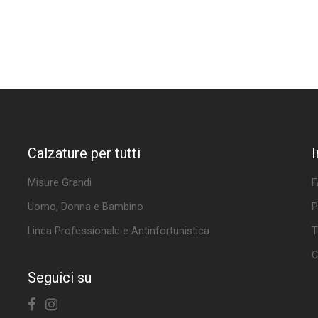
Calzature per tutti
Misure Grandi
F
Uomo, Donna e Bambino
P
Linea Professionale e Antinfortunistica
T
C
Seguici su
Facebook
Instagram