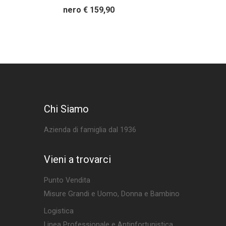
nero € 159,90
Chi Siamo
Azienda di famiglia dal 1936
Vieni a trovarci
Punto Vendita
Misure Grandi e Uomo, Donna e Bambino
Logistica
Linea Professionale e Antinfortunistica