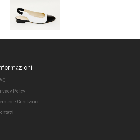
Informazioni
AQ
rivacy Policy
ermini e Condizioni
ontatti