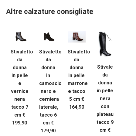
Altre calzature consigliate
Stivaletto
Stivaletto
Stivaletto
da
da
da
Stivale
donna
donna
donna
da
in pelle
in
in pelle
donna
e
camoscio
marrone
in pelle
vernice
nero e
e tacco
nera
nera
cerniera
5 cm €
con
tacco 7
laterale,
164,90
plateau
cm €
tacco 6
tacco 9
199,90
cm €
cm €
179,90