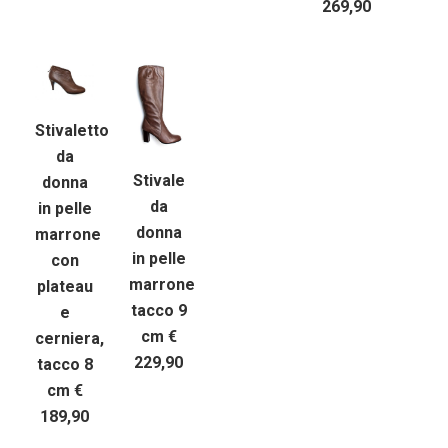
269,90
Stivaletto
da
Stivale
donna
da
in pelle
donna
marrone
in pelle
con
marrone
plateau
tacco 9
e
cm €
cerniera,
229,90
tacco 8
cm €
189,90