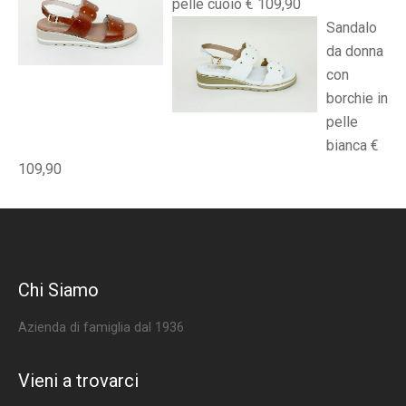
pelle cuoio € 109,90
Sandalo
da donna
con
borchie in
pelle
bianca €
109,90
Chi Siamo
Azienda di famiglia dal 1936
Vieni a trovarci