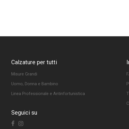
Calzature per tutti
Misure Grandi
F
Uomo, Donna e Bambino
P
Linea Professionale e Antinfortunistica
T
C
Seguici su
Facebook
Instagram