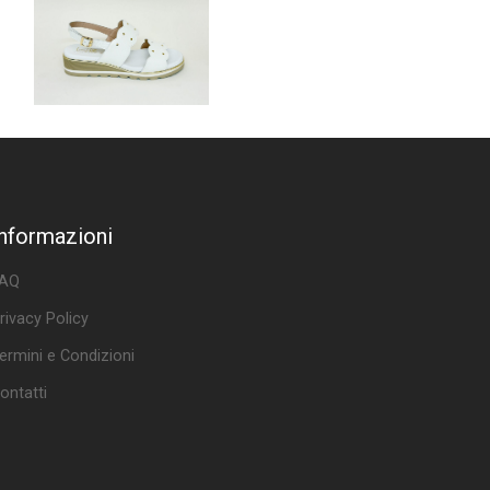
Informazioni
AQ
rivacy Policy
ermini e Condizioni
ontatti