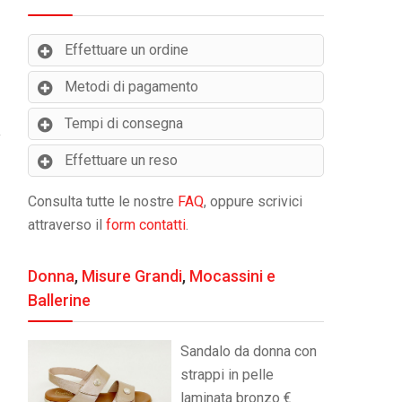
Effettuare un ordine
Metodi di pagamento
Tempi di consegna
Effettuare un reso
Consulta tutte le nostre
FAQ
, oppure scrivici
attraverso il
form contatti
.
Donna
,
Misure Grandi
,
Mocassini e
Ballerine
Sandalo da donna con
strappi in pelle
laminata bronzo €