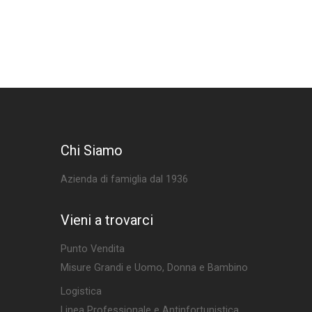
Chi Siamo
Azienda di famiglia dal 1936
Vieni a trovarci
Punto Vendita
Misure Grandi e Uomo, Donna e Bambino
Logistica
Linea Professionale e Antinfortunistica