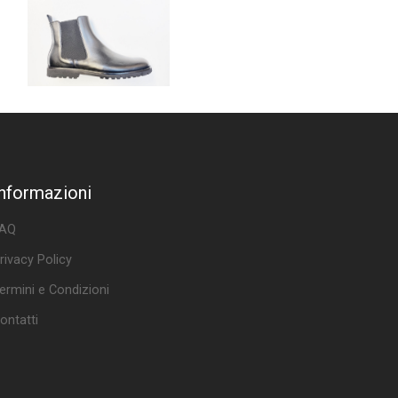
Informazioni
AQ
rivacy Policy
ermini e Condizioni
ontatti