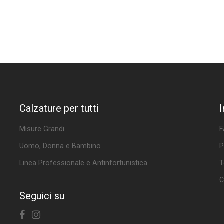
Calzature per tutti
Misure Grandi
F
Uomo, Donna e Bambino
P
Linea Professionale e Antinfortunistica
T
C
Seguici su
Facebook
Instagram