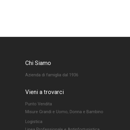
Chi Siamo
Azienda di famiglia dal 1936
Vieni a trovarci
Punto Vendita
Misure Grandi e Uomo, Donna e Bambino
Logistica
Linea Professionale e Antinfortunistica