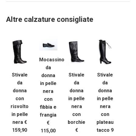
Altre calzature consigliate
Mocassino
da
Stivale
Stivale
Stivale
donna
da
da
da
in pelle
donna
donna
donna
nera
in pelle
in pelle
con
con
nera
nera
risvolto
fibbia e
con
con
in pelle
frangia
borchie
plateau
nera €
€
€
tacco 9
159,90
115,00