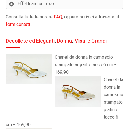
Effettuare un reso
Consulta tutte le nostre
FAQ
, oppure scrivici attraverso il
form contatti
.
Décolleté ed Eleganti
,
Donna
,
Misure Grandi
Chanel da donna in camoscio
stampato argento tacco 6 cm €
169,90
Chanel da
donna in
camoscio
stampato
platino
tacco 6
cm € 169,90