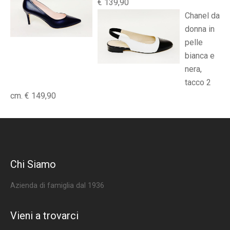
€ 139,90
Chanel da
donna in
pelle
bianca e
nera,
tacco 2
cm. € 149,90
Chi Siamo
Azienda di famiglia dal 1936
Vieni a trovarci