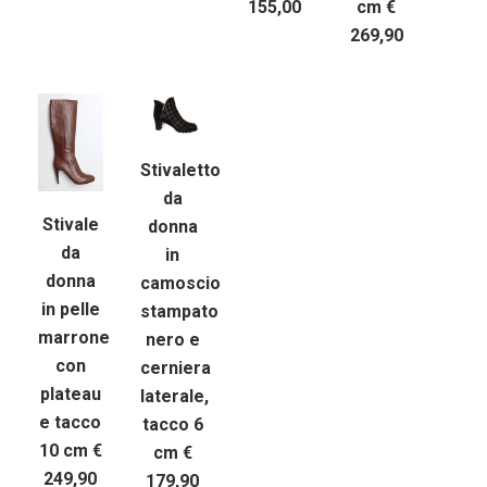
155,00
cm €
269,90
Stivaletto
da
Stivale
donna
da
in
donna
camoscio
in pelle
stampato
marrone
nero e
con
cerniera
plateau
laterale,
e tacco
tacco 6
10 cm €
cm €
249,90
179,90