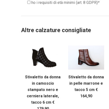
ho i requisiti di età minimi (art. 8 GDPR)
*
Altre calzature consigliate
Stivaletto da donna
Stivaletto da donna
in camoscio
in pelle marrone e
stampato nero e
tacco 5 cm €
cerniera laterale,
164,90
tacco 6 cm €
179,90