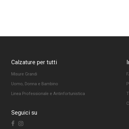
Calzature per tutti
Misure Grandi
F
Uomo, Donna e Bambino
P
Linea Professionale e Antinfortunistica
T
C
Seguici su
Facebook
Instagram