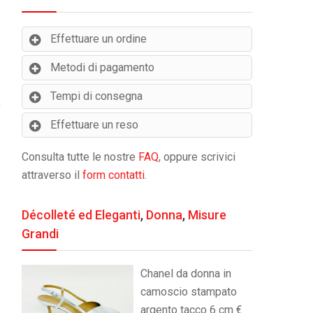
Effettuare un ordine
Metodi di pagamento
Tempi di consegna
Effettuare un reso
Consulta tutte le nostre
FAQ
, oppure scrivici
attraverso il
form contatti
.
Décolleté ed Eleganti
,
Donna
,
Misure
Grandi
Chanel da donna in
camoscio stampato
argento tacco 6 cm €