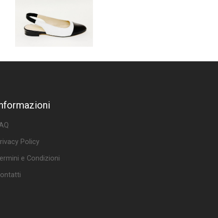
Informazioni
AQ
rivacy Policy
ermini e Condizioni
ontatti