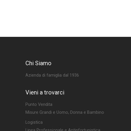
Chi Siamo
Azienda di famiglia dal 1936
Vieni a trovarci
Punto Vendita
Misure Grandi e Uomo, Donna e Bambino
Logistica
Linea Professionale e Antinfortunistica